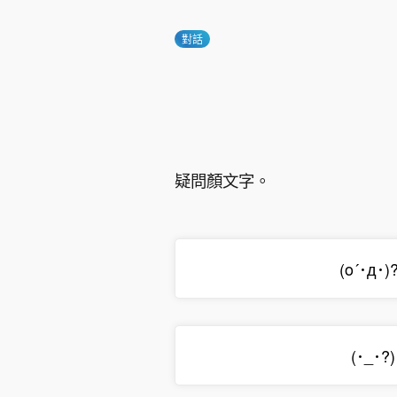
對話
疑問顏文字。
(ο´･д･)
(･_･?)