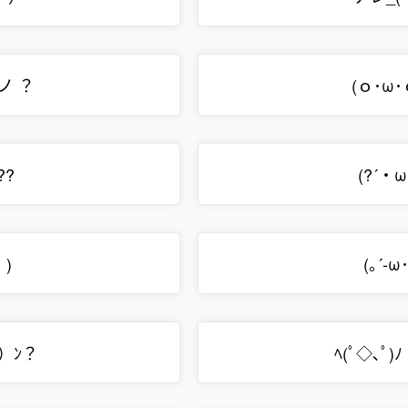
ノ ？
(ｏ･ω
??
(?´・
｀)
(｡´-ω
）ﾝ？
ﾍ(ﾟ◇､ﾟ