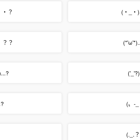
・・？
(・_・).
・・？？
(*'ω'*).
..?
('_'?)
.?
(〟-_
?
(._.