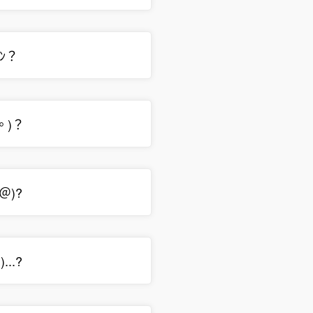
 ﾝ？
。)？
'＠)?
)...?