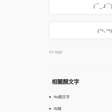
(￣_Ｊ￣
(￢､￢
no tags
相關顏文字
No顏文字
叫喊