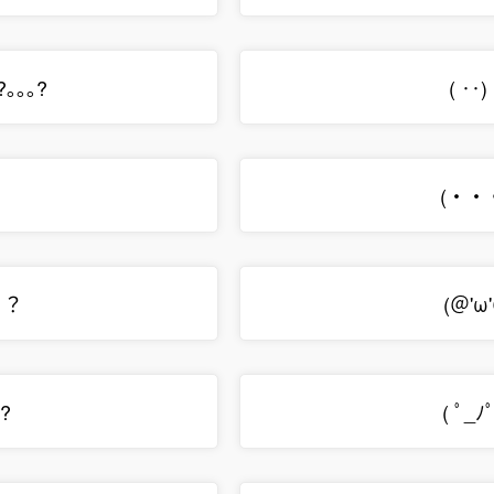
?｡｡｡?
( ‥)
?
(・・
）？
(＠'ω
?
( ﾟ_ﾉﾟ