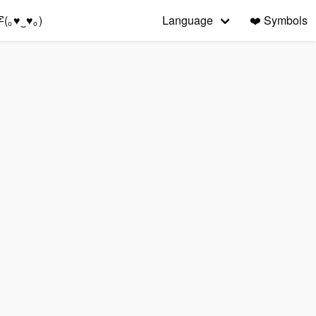
｡♥‿♥｡)
Language
❤️
Symbols