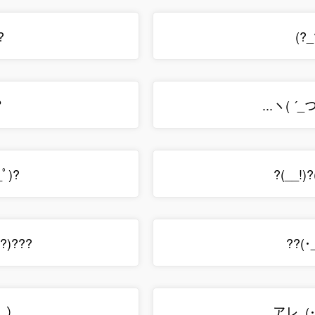
?
(?_
？
...ヽ( ´
_ﾟ)?
?(__!)?
ﾟ?)???
??(･
））
アレ_(･･