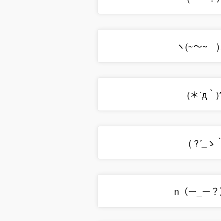
ヽ(~～~ )
(＊´д｀)
( ?´_ゝ
n（ー_ー？