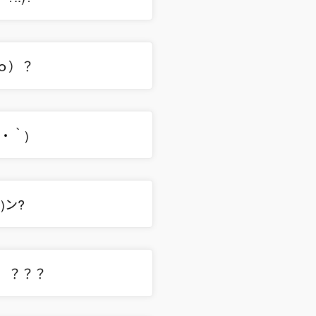
･ｏ）？
ω・｀)
･)ン?
)ﾉ ？？？