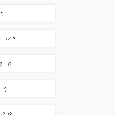
?)
_つ｀)ノ ?
(!__)?
_･*)
?..)?