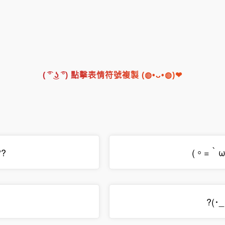
( ͡° ͜ʖ ͡°) 點擊表情符號複製 (◍•ᴗ•◍)❤
??
(。=｀ω
?(･_