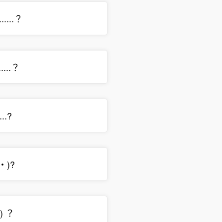
.....？
.....？
...?
・)?
？) ？