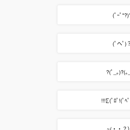
(ﾟｰﾟ*?)
(ﾟヘﾟ)
?(ﾟ_｡)?(｡
!!!∑(ﾟﾛﾟ!(ﾟﾍ
~(・・？