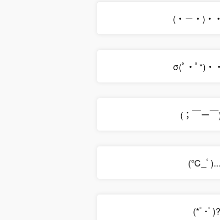
(・－・)・
σ(ﾟ・ﾟ*)
(；￣ー￣).
(℃_ﾟ)..
(*ﾟ･ﾟ)