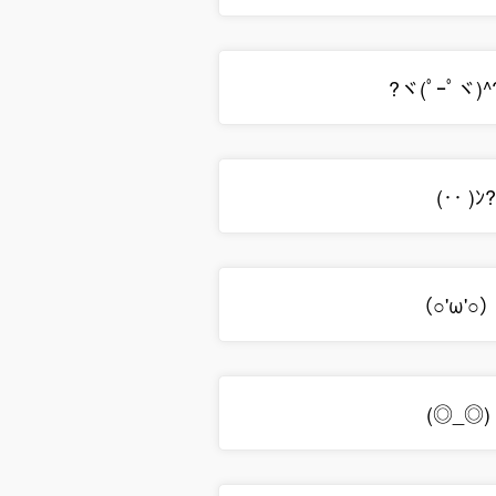
?ヾ(ﾟｰﾟヾ)^
(‥ )ﾝ
（○'ω'○
(◎_◎) 