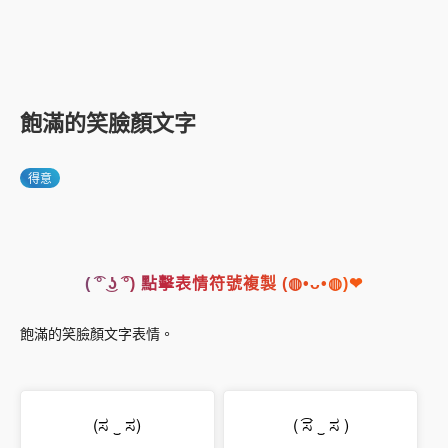
飽滿的笑臉顏文字
得意
( ͡° ͜ʖ ͡°) 點擊表情符號複製 (◍•ᴗ•◍)❤
飽滿的笑臉顏文字表情。
(ಸ ‿ ಸ)
( ͡ಸ ‿ ಸ )