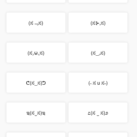
(ಸ﹃ಸ)
(ಸ⊱,​ಸ)
(ಸ◞౪◟ಸ)
(ಸ_◞ಸ)
ᕦ(ಸ_ಸ)ᕤ
(˵ ಸ u ಸ˵)
ಇ(ಸ‿ಸ)ಇ
೭(ಸ ‿ ಸ)೨