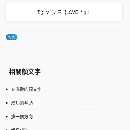
Σ(;ﾟ∀ﾟ)ﾉ 三【LOVE:;*.』:|
傷害
相關顏文字
充滿愛的顏文字
成功的拳頭
換一個方向
超級成功