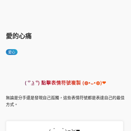
愛的心痛
愛心
( ͡° ͜ʖ ͡°) 點擊表情符號複製 (◍•ᴗ•◍)❤
無論是分手還是發現自己孤獨，這些表情符號都是表達自己的最佳
方式。
( ＾◡＾)っ✂❤