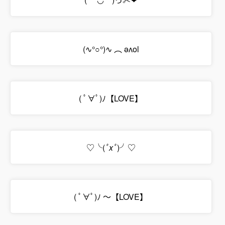
(∿°○°)∿ ︵ ǝʌol
( ﾟ∀ﾟ)ﾉ【LOVE】
♡╰(
ﾟxﾟ​
)╯♡
( ﾟ∀ﾟ)ﾉ ～【LOVE】