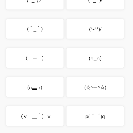
（＾_＾）
(^-^*)/
（￣ー￣）
(∩_∩)
(∩▂∩)
(☆^ー^☆)
（ｖ＾＿＾）ｖ
p(
＾-＾
)q