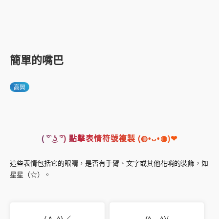
簡單的嘴巴
高興
( ͡° ͜ʖ ͡°) 點擊表情符號複製 (◍•ᴗ•◍)❤
這些表情包括它的眼睛，是否有手臂、文字或其他花哨的裝飾，如
星星（☆）。
( ^_^)／
(^ _ ^)/