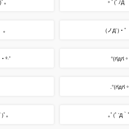
)ﾟ｡
。ﾟ(ﾟﾉД｀
゜｡
(ノД`)・
᷅ )‧º·˚
°(ಗдಗ。
・゜
.°(ಗдಗ。
ﾟ)ﾟ｡
｡ﾟ(ﾟ´Д｀