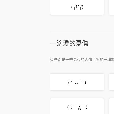
(╥︣﹏᷅╥᷅)
一滴淚的憂傷
這些都是一些傷心的表情，哭的一塌
(╯︵╰,)
（；￣д￣）