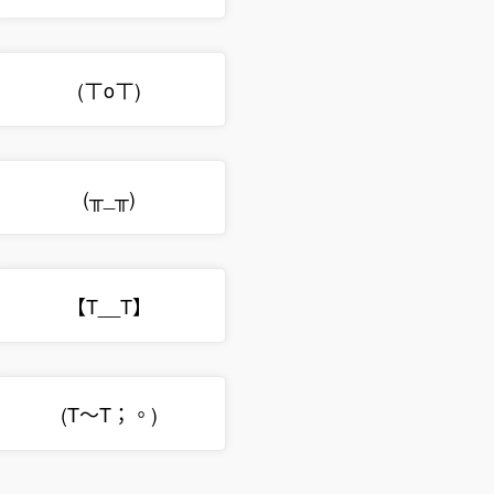
(ㄒoㄒ)
(╥_╥)
【T__T】
(T～T；。)