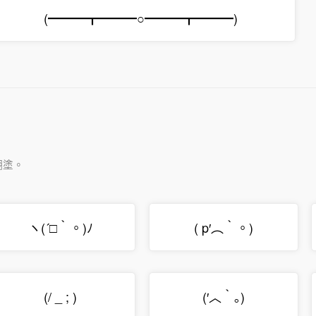
(━━━┳━━━○━━━┳━━━)
糊塗。
ヽ(´□｀。)ﾉ
( p′︵‵。)
(/ _ ; )
(′︿‵｡)