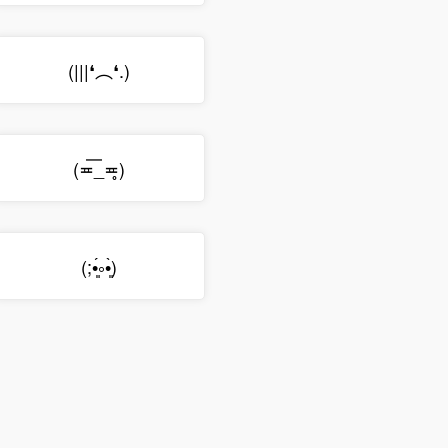
(|||❛︵❛.)
(≖͞_≖̥)
(;•͈́༚•͈̀)