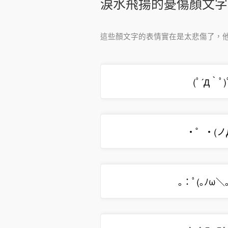
淚水飛揚的憂傷顏文字
這些顏文字的表情實在是太悲傷了，
(ﾟ´Д｀ﾟ)
・゜・(ノД
｡：ﾟ(｡ﾉω＼｡