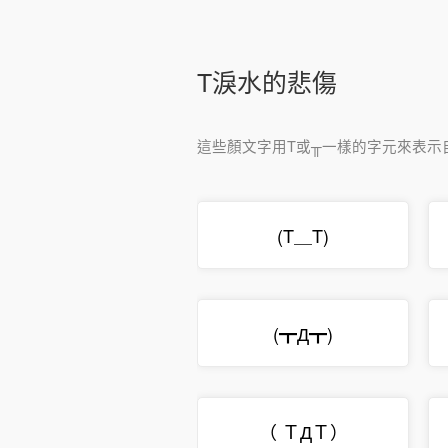
T淚水的悲傷
這些顏文字用T或╥一樣的字元來表示
(T＿T)
(┳Д┳)
（ ＴДＴ）