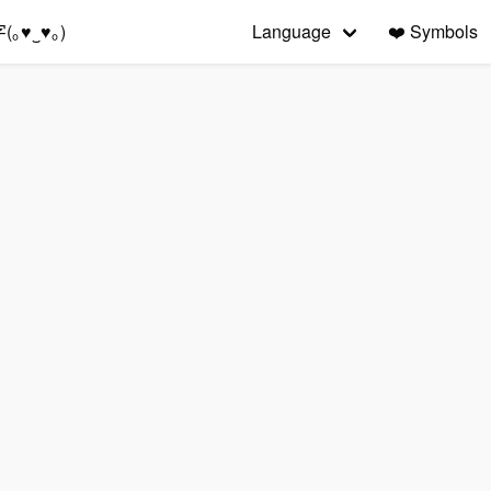
｡♥‿♥｡)
Language
❤️
Symbols