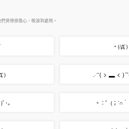
他們哭得很傷心，眼淚到處飛。
ﾟ
・(/Д`
(
>
▂
<
)
´
¯
`)
.·´¯
)ﾟ･｡
。：゜(；´∩