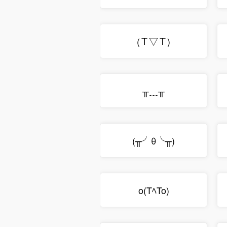
(Ｔ▽Ｔ)
╥﹏╥
(╥╯θ╰╥)
o(TﾍTo)