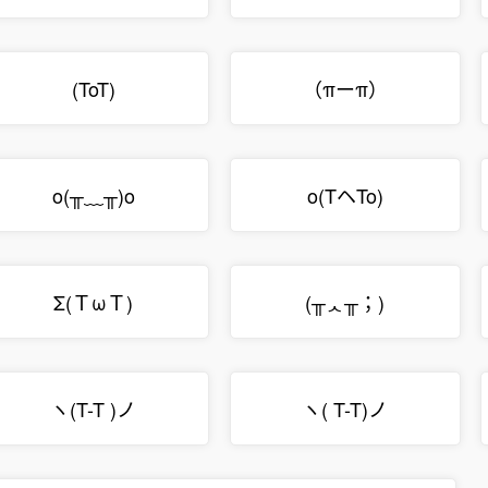
(ToT)
（πーπ）
o(╥﹏╥)o
o(TヘTo)
Σ(ＴωＴ)
(╥ᆺ╥；)
ヽ(T-T )ノ
ヽ( T-T)ノ