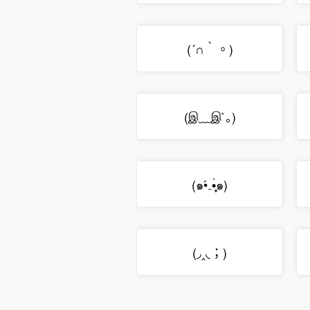
(´∩｀。)
(இ﹏இ`｡)
(๑•́₋•̩̥̀๑)
(◞‸◟；)