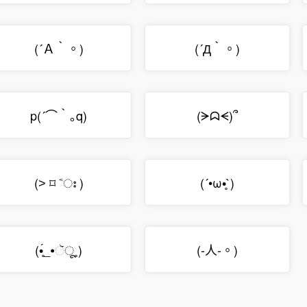
(´Ａ｀。)
(´Д｀。)
p(´⌒｀｡q)
(ᗒᗣᗕ)՞
(˃ ⌑ ˂ഃ )
(´•ω•̥`)
(•̥́_•ૅू˳)
(-人-。)