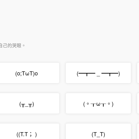
自己的哭眼。
(o;TωT)o
(━┳━ _ ━┳━)
(╥_╥)
(。┰ω┰。)
((T.T； )
(T_T)