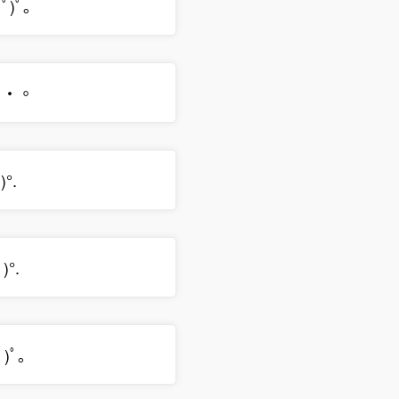
ﾟ)ﾟ｡
゜・。
)°.
)°.
ﾟ)ﾟ｡