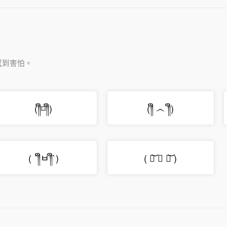
感到害怕。
(༎ຶ⌑༎ຶ)
(༎ຶ ෴ ༎ຶ)
( ´༎ຶㅂ༎ຶ`)
( ཀ͝ ∧ ཀ͝ )