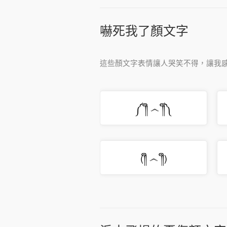
嚇死我了顏文字
這些顏文字表情讓人哭笑不得，讓我
༼ ༎ຶ ෴ ༎ຶ༽
(༎ຶ ෴ ༎ຶ)