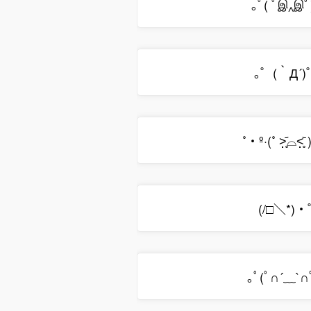
｡ﾟ( ﾟஇ‸இﾟ
｡゜(｀Д´)
˚‧º·(˚ ˃̣̣̥᷄⌓˂̣̣̥
(/□＼*)
｡ﾟ(ﾟ∩´﹏`∩