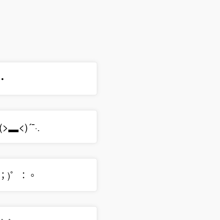
)・
(
>
▂
<
)
´
¯
·.
｀；)゜：。