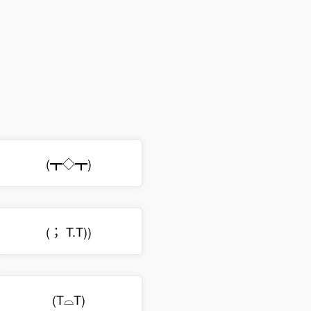
(┳◇┳)
(； T.T))
(T⌓T)