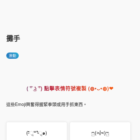
攤手
激動
( ͡° ͜ʖ ͡°) 點擊表情符號複製 (◍•ᴗ•◍)❤
這些Emoji興奮得握緊拳頭或用手抓東西。
(⁼̴̀ૢ꒳​⁼̴́ૢ๑)
ෆු(
˃ர்˂
)ෆු