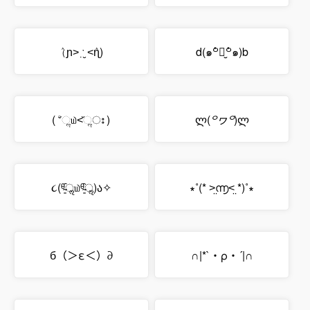
(ٛɲ˃ ˑ̣̮ ˂ٛɳ)
d(๑꒪່౪̮꒪່๑)b
( ˃̆ૢ௰˂̆ૢഃ )
ლ(
꒪ヮ꒪
)ლ
૮(ᶿ̴͈᷇ॢ௰ᶿ̴͈᷆ॢ)ა✧
∗˚(* ˃̤൬˂̤ *)˚∗
б（＞ε＜）∂
∩|*`・ρ・´|∩