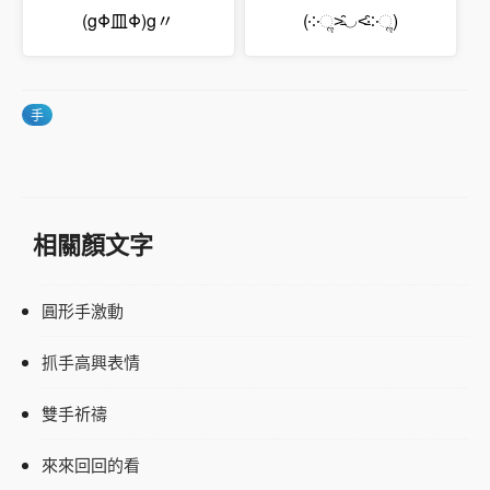
(gΦ皿Φ)g〃
(༶ૢ˃̵̑◡˂̵̑༶ૢ)
手
相關顏文字
圓形手激動
抓手高興表情
雙手祈禱
來來回回的看