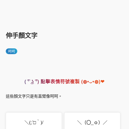
伸手顏文字
呵呵
( ͡° ͜ʖ ͡°) 點擊表情符號複製 (◍•ᴗ•◍)❤
這些顏文字只是有直臂像呵呵。
＼(;´□｀)/
＼（〇_ｏ）／