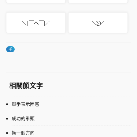
＼| ￣ヘ￣|／
＼⍩⃝／
手
相關顏文字
舉手表示困惑
成功的拳頭
換一個方向