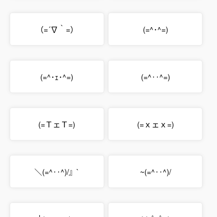
（=´∇｀=）
(=^･^=)
(=^･ｪ･^=)
(=^‥^=)
(=ＴェＴ=)
(=ｘェｘ=)
＼(=^‥^)/』`
~(=^‥^)/