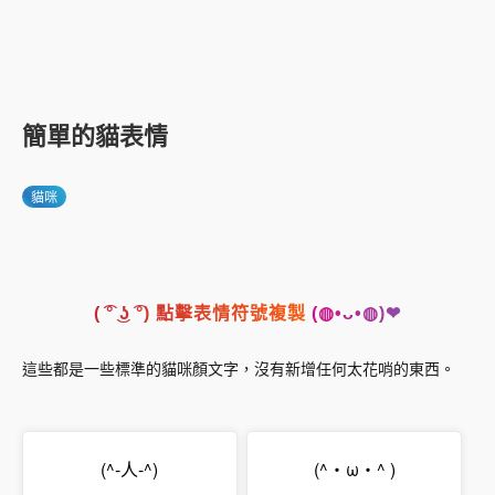
簡單的貓表情
貓咪
( ͡° ͜ʖ ͡°) 點擊表情符號複製 (◍•ᴗ•◍)❤
這些都是一些標準的貓咪顏文字，沒有新增任何太花哨的東西。
(^-人-^)
(^・ω・^ )