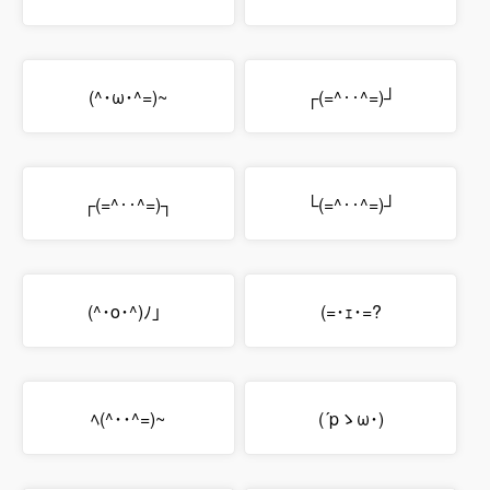
(^･ω･^=)~
┌(=^‥^=)┘
┌(=^‥^=)┐
└(=^‥^=)┘
(^･o･^)ﾉ」
(=･ｪ･=?
ﾍ(^･･^=)~
(´pゝω･)