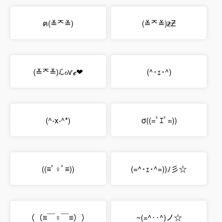
ฅ(≚ᄌ≚)
(≚ᄌ≚)ƶƵ
(≚ᄌ≚)ℒℴѵℯ❤
(^･ｪ･^)
(^-x-^*)
σ((=ﾟｴﾟ=))
((≡ﾟ♀ﾟ≡))
(=^･ｪ･^=))ﾉ彡☆
（（≡￣♀￣≡））
~(=^‥^)ノ☆