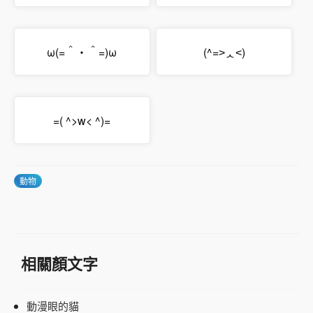
ω(=＾・＾=)ω
(^=˃ᆺ˂)
=( ^>w< ^)=
動物
相關顏文字
動漫眼的貓