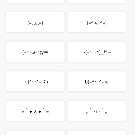
(=;ェ;=)
(=^-ω-^=)
(=^･ω･^)y＝
~(=^‥^)_旦~
ヽ(^‥^=ゞ)
b(=^‥^=)o
=＾● ⋏ ●＾=
｡＾･ｪ･＾｡