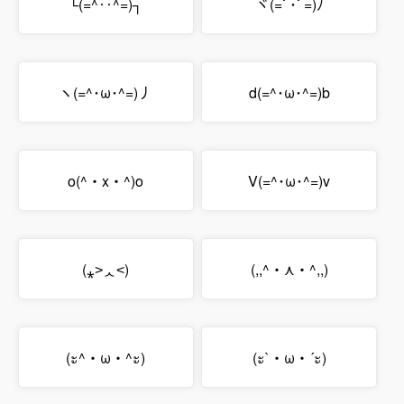
└(=^‥^=)┐
ヾ(=ﾟ･ﾟ=)ﾉ
ヽ(=^･ω･^=)丿
d(=^･ω･^=)b
o(^・x・^)o
V(=^･ω･^=)v
(⁎˃ᆺ˂)
(,,^・⋏・^,,)
(ะ^・ω・^ะ)
(ะ`・ω・´ะ)