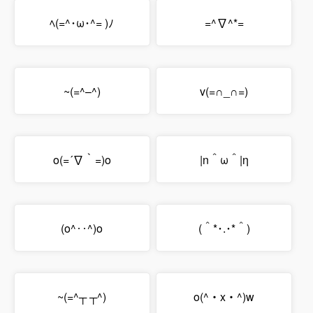
ﾍ(=^･ω･^= )ﾉ
=^∇^*=
~(=^–^)
v(=∩_∩=)
o(=´∇｀=)o
|n＾ω＾|η
(o^‥^)o
(＾*･.･*＾)
~(=^┬ ┬^)
o(^・x・^)w