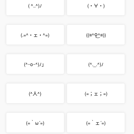
( ^..^)ﾉ
(・∀・)
(.=^・ェ・^=)
((≡^⚲͜^≡))
(^･o･^)ﾉ」
(^._.^)ﾉ
(^人^)
(=；ェ；=)
(=｀ω´=)
(=｀ェ´=)