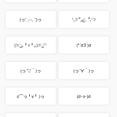
(っ˘̩╭╮˘̩)っ
⁽₍੭ ՞̑◞ළ̫̉◟՞̑₎⁾੭
(੭ु｡╹▿╹｡)੭ु⁾⁾
(*´σЗ`)σ
(っ´▽｀)っ
(っ´∀｀)っ
c⌒っ╹v╹ )っ
(σ･з･)σ