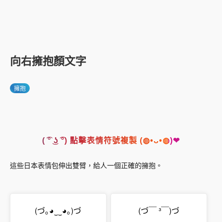
向右擁抱顏文字
擁抱
( ͡° ͜ʖ ͡°) 點擊表情符號複製 (◍•ᴗ•◍)❤
這些日本表情包伸出雙臂，給人一個正確的擁抱。
(づ｡◕‿‿◕｡)づ
(づ￣ ³￣)づ