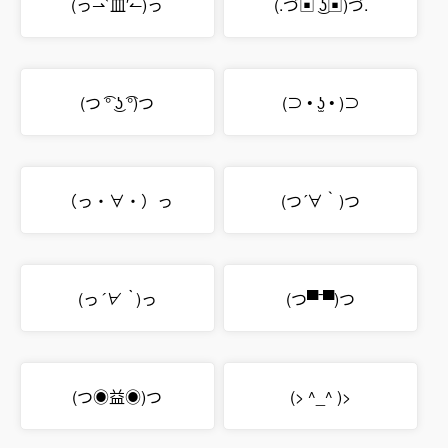
(っ⇀`皿′↼)っ
(.づ▣ ͜ʖ▣)づ.
(つ ͡° ͜ʖ ͡°)つ
(⊃ • ʖ̫ • )⊃
（っ・∀・）っ
(つ´∀｀)つ
(っ
´∀｀
)っ
(つ▀¯▀)つ
(つ◉益◉)つ
(> ^_^ )>