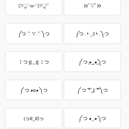
(੭ु´･ω･`)੭ु⁾⁾
(oﾟ▽ﾟ)o
༼つ ் ▽ ் ༽つ
༼つ . •́ _ʖ •̀ . ༽つ
╏つ ͜ಠ ‸ ͜ಠ ╏つ
༼ つ ̥◕͙_̙◕͖ ͓༽つ
༼ つ ◕o◕ ༽つ
༼ つ ͡ ͡° ͜ ʖ ͡ ͡° ༽つ
(っಠ‿ಠ)っ
༼ つ ◕_◕ ༽つ