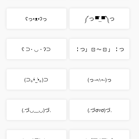
ʕっ•ᴥ•ʔっ
༼ つ ▀̿_▀̿ ༽つ
ʕ ⊃･ ◡ ･ ʔ⊃
╏つ」 ⊡ 〜 ⊡ 」 ╏つ
(⊃｡•́‿•̀｡)⊃
(っ⇀⑃↼)っ
(.づ◡﹏◡)づ.
(.づσ▿σ)づ.