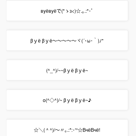
вyёвyёで(*ゝз<)☆.｡.:*･ﾟ
βｙё βｙё～～～～～ヾ(´･ω･｀)ﾉ"
(^_^)/~~βｙё βｙё~
o(^◇^)/~ βｙё βｙё~♪
☆＼( ^ ^)/～〃｡.:*:･'°☆ВчёВчё!