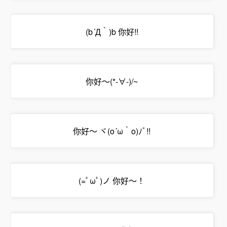
(b´Д｀)b 你好!!
你好～(*-∀-)/~
你好～ ヾ(o´ω｀o)ﾉﾞ!!
(=ﾟωﾟ)ノ 你好～！