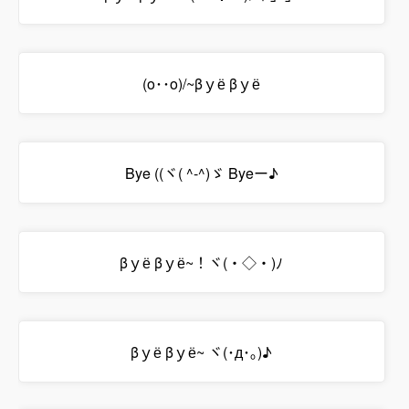
(o･･o)/~βｙё βｙё
Bye ((ヾ( ^-^)ゞ Byeー♪
βｙё βｙё~！ヾ(・◇・)ﾉ
βｙё βｙё~ ヾ(･д･｡)♪