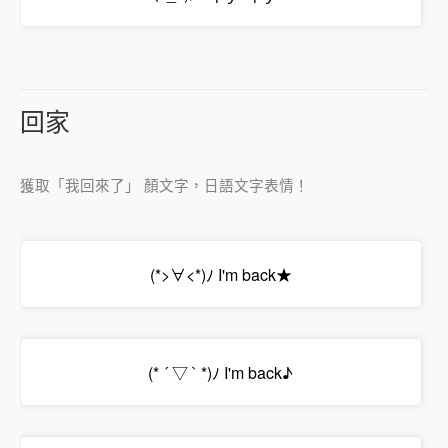
回家
獲取「我回來了」 顏文字，日語文字表情！
(*>∀<*)ﾉ I'm back★
(* ´ ▽ ` *)ﾉ I'm back♪