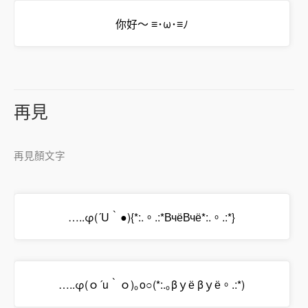
你好～ ≡･ω･≡ﾉ
再見
再見顏文字
…..φ(´U｀●){*:.。.:*ВчёВчё*:.。.:*}
…..φ(ｏ´u｀ｏ)｡o○(*:.｡βｙё βｙё。.:*)