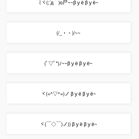
ﾐヾ(;´д｀)o尸~~βｙё βｙё~
(/_・、)/~~
(ﾟ▽ﾟ*)ﾉ~~βｙё βｙё~
ヾ(=^▽^=)ノ βｙё βｙё~
ヾ(￣◇￣)ノ)) βｙё βｙё~