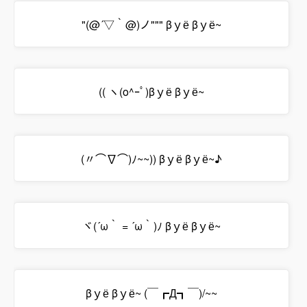
"(@´▽｀@)ノ""" βｙё βｙё~
(( ヽ(o^ｰﾟ)βｙё βｙё~
(〃⌒∇⌒)ﾉ~~)) βｙё βｙё~♪
ヾ(´ω｀ = ´ω｀)ﾉ βｙё βｙё~
βｙё βｙё~ (￣┏Д┓￣)/~~