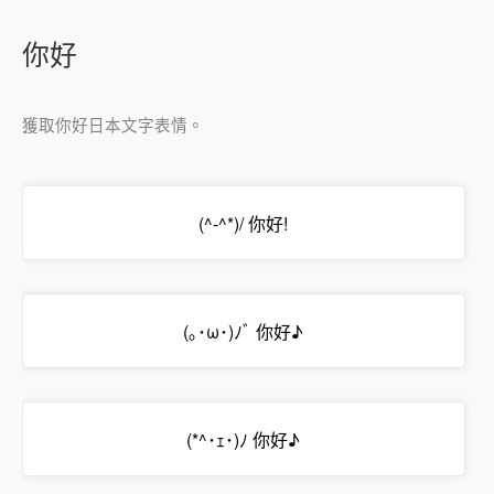
你好
獲取你好日本文字表情。
(^-^*)/ 你好!
(｡･ω･)ﾉﾞ 你好♪
(*^･ｪ･)ﾉ 你好♪