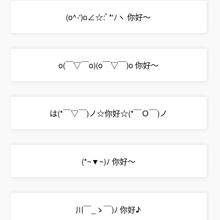
(o^-')o∠☆:ﾟ*'ﾉヽ 你好～
o(￣▽￣o)(o￣▽￣)o 你好～
は(*￣▽￣)ノ☆你好☆(*￣Ｏ￣)ノ
(*~▼~)ﾉ 你好～
川￣_ゝ￣)ﾉ 你好♪