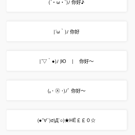
(´・ω・`)ﾉ 你好♪
|´ω｀)ﾉ 你好
|´▽｀●)ﾉ |Ю | 你好～
(｡･ ㉨ ･)ﾉﾞ 你好～
(●′∀`)σ)Д`○)★ΗЁ￡￡０☆