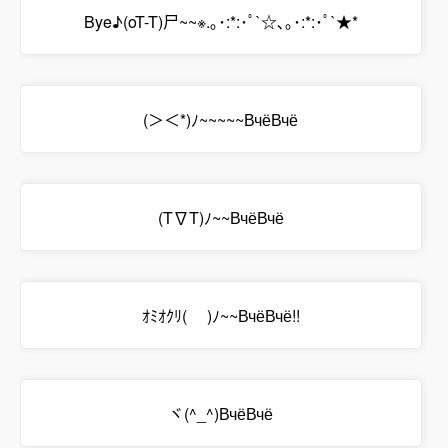
Bye♪(oT-T)尸~~※.｡･:*:･ﾟ`☆､｡･:*:･ﾟ`★*
(＞＜*)ﾉ~~~~~ВчёВчё
(T∇T)ﾉ~~ВчёВчё
ｵﾐｵｸﾘ( )ﾉ~~ВчёВчё!!
ヾ(^_^)ВчёВчё