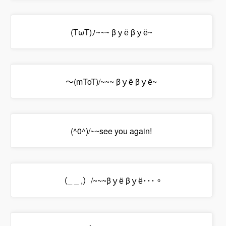
(TωT)ﾉ~~~ βｙё βｙё~
～(mToT)/~~~ βｙё βｙё~
(^0^)/~~see you again!
（_ _ ,）/~~~βｙё βｙё･･･。