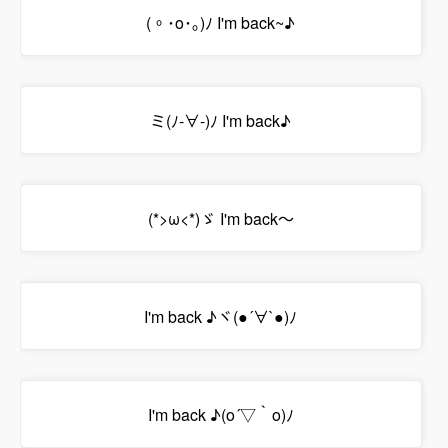
(。･o･｡)ﾉ I'm back~♪
ミ(ﾉ-∀-)ﾉ I'm back♪
(*>ω<*)ゞ I'm back～
I'm back ♪ヾ(●´∀`●)ﾉ
I'm back ♪(o´▽｀o)ﾉ